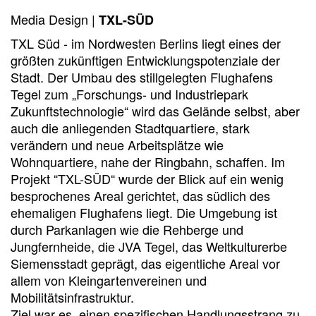
Media Design |
TXL-SÜD
TXL Süd - im Nordwesten Berlins liegt eines der
größten zukünftigen Entwicklungspotenziale der
Stadt. Der Umbau des stillgelegten Flughafens
Tegel zum „Forschungs- und Industriepark
Zukunftstechnologie“ wird das Gelände selbst, aber
auch die anliegenden Stadtquartiere, stark
verändern und neue Arbeitsplätze wie
Wohnquartiere, nahe der Ringbahn, schaffen. Im
Projekt “TXL-SÜD“ wurde der Blick auf ein wenig
besprochenes Areal gerichtet, das südlich des
ehemaligen Flughafens liegt. Die Umgebung ist
durch Parkanlagen wie die Rehberge und
Jungfernheide, die JVA Tegel, das Weltkulturerbe
Siemensstadt geprägt, das eigentliche Areal vor
allem von Kleingartenvereinen und
Mobilitätsinfrastruktur.
Ziel war es, einen spezifischen Handlungsstrang zu